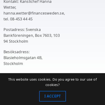
Kontakt: Kanslichef Hanna
Wetter,
hanna.wetter@financesweden.se,
tel. 08-453 44 45
Postadress: Svenska
Bankföreningen, Box 7603, 103
94 Stockholm
Besöksadress:
Blasieholmsgatan 4B,
Stockholm
This website uses cookies. Do you agree to our use of
cookies?
I ACCEPT